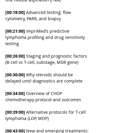
[00:18:00]
 Advanced testing: flow 
cytometry, PARR, and biopsy
[00:21:00]
 ImpriMed’s predictive 
lymphoma profiling and drug sensitivity 
testing
[00:26:00]
 Staging and prognostic factors 
(B-cell vs T-cell, substage, MDR gene)
[00:30:00]
 Why steroids should be 
delayed until diagnostics are complete
[00:34:00]
 Overview of CHOP 
chemotherapy protocol and outcomes
[00:39:00]
 Alternative protocols for T-cell 
lymphoma (LOP, MOP)
[00:43:00]
 New and emerging treatments: 