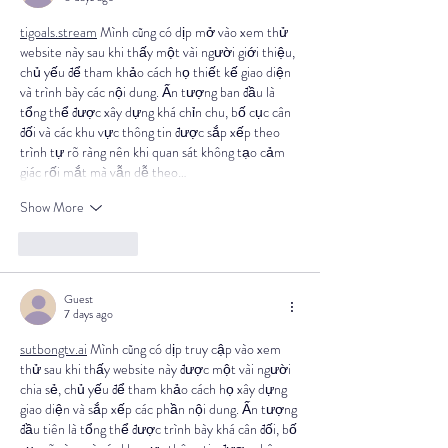
tigoals.stream
 Mình cũng có dịp mở vào xem thử 
website này sau khi thấy một vài người giới thiệu, 
chủ yếu để tham khảo cách họ thiết kế giao diện 
và trình bày các nội dung. Ấn tượng ban đầu là 
tổng thể được xây dựng khá chỉn chu, bố cục cân 
đối và các khu vực thông tin được sắp xếp theo 
trình tự rõ ràng nên khi quan sát không tạo cảm 
giác rối mắt mà vẫn dễ theo…
Show More
Like
Reply
Guest
7 days ago
sutbongtv.ai
 Mình cũng có dịp truy cập vào xem 
thử sau khi thấy website này được một vài người 
chia sẻ, chủ yếu để tham khảo cách họ xây dựng 
giao diện và sắp xếp các phần nội dung. Ấn tượng 
đầu tiên là tổng thể được trình bày khá cân đối, bố 