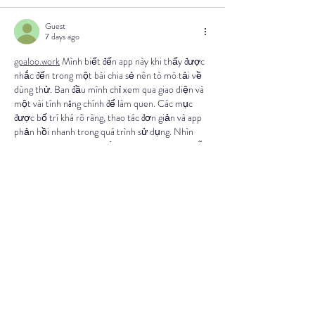
Guest
7 days ago
goaloo.work
 Mình biết đến app này khi thấy được 
nhắc đến trong một bài chia sẻ nên tò mò tải về 
dùng thử. Ban đầu mình chỉ xem qua giao diện và 
một vài tính năng chính để làm quen. Các mục 
được bố trí khá rõ ràng, thao tác đơn giản và app 
phản hồi nhanh trong quá trình sử dụng. Nhìn 
chung, trải nghiệm ban đầu khá thuận tiện và dễ 
tiếp cận.
Like
Reply
Guest
Jul 31
Tối qua mình đọc 
goalootv.top
 các bình luận trao 
đổi trên một diễn đàn, mình bắt gặp được chèn 
vào giữa câu chuyện. Mình bấm thử xem cho 
biết, chủ yếu là để xem cách trình bày và cấu trúc 
nội dung. Lướt nhanh thì thấy tổng thể khá gọn 