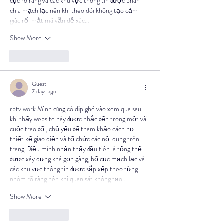
cục rõ ràng và các khu vực thông tin được phân 
chia mạch lạc nên khi theo dõi không tạo cảm 
giác rối mắt mà vẫn dễ xác…
Show More
Like
Reply
Guest
7 days ago
rbtv.work
 Mình cũng có dịp ghé vào xem qua sau 
khi thấy website này được nhắc đến trong một vài 
cuộc trao đổi, chủ yếu để tham khảo cách họ 
thiết kế giao diện và tổ chức các nội dung trên 
trang. Điều mình nhận thấy đầu tiên là tổng thể 
được xây dựng khá gọn gàng, bố cục mạch lạc và 
các khu vực thông tin được sắp xếp theo từng 
nhóm rõ ràng nên khi quan sát không tạo…
Show More
Like
Reply