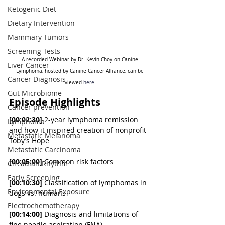
Ketogenic Diet
Dietary Intervention
Mammary Tumors
Screening Tests
A recorded Webinar by Dr. Kevin Choy on Canine 
Liver Cancer
Lymphoma, hosted by Canine Cancer Alliance, can be 
Cancer Diagnosis
viewed 
here
.
Gut Microbiome
Episode Highlights
Cancer prevention
[00:02:30]
 2-year lymphoma remission 
Lymphoma
and how it inspired creation of nonprofit 
Metastatic Melanoma
Toby’s Hope
Metastatic Carcinoma
[00:05:00]
 Common risk factors 
Circadian Rhythm
Early Screening
[00:10:30]
 Classification of lymphomas in 
Environmental Exposure
dogs vs. humans
Electrochemotherapy
[00:14:00]
 Diagnosis and limitations of 
fine needle aspiration (FNA)